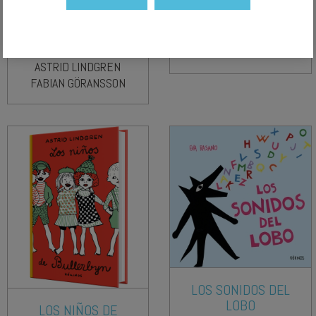
LA GRAN AVENTURA
PIPPI EN LOS SIETE
JAMÁS CONTADA
MARES
LOES RIPHAGEN
ASTRID LINDGREN
FABIAN GÖRANSSON
LOS SONIDOS DEL
LOBO
LOS NIÑOS DE