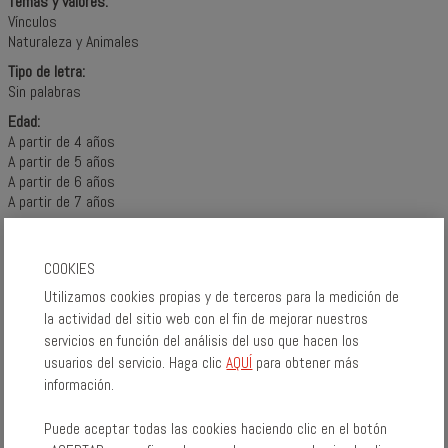
Temas y valores:
Vínculos
Naturaleza y Animales
Tipo de letra:
Sin palabras
Edad:
A partir de 4 años
A partir de 5 años
A partir de 6 años
A partir de 7 años
COMPÁRTELO:
COOKIES
Utilizamos cookies propias y de terceros para la medición de
la actividad del sitio web con el fin de mejorar nuestros
servicios en función del análisis del uso que hacen los
usuarios del servicio. Haga clic
AQUÍ
para obtener más
información.
Puede aceptar todas las cookies haciendo clic en el botón