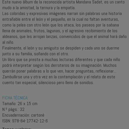
Este nuevo álbum de la reconocida artista Mandana Sadat, es un canto
mudo a la amistad, la ternura y la empatía.
Las coloridas y expresivas imágenes narran sin palabras una historia
entrañable entre el león y el pequeño, en la cual no faltan aventuras,
como la pelea con otro león que los ataca, los paseos por la sabana
llena de animales, frutos, lagunas, y el agresivo recibimiento de los
aldeanos, que les arrojan lanzas, convencidos de que el animal hará daño
al niño.
Finalmente, el león y su amiguito se despiden y cada uno se duerme
junto a su familia, soñando con el otro.
Un libro que se presta a muchas lecturas diferentes y que cada niño
podrá interpretar según los derroteros de su imaginación. Muchos
querrán poner palabras a lo que ven, hacer preguntas, reflexionar...
Zambullirse una y otra vez en la contemplación y el relato de este
cuento tan especial, silencioso pero lleno de sonidos.
FICHA TÉCNICA:
Tamaño: 26 x 15 cm
N.º págs.: 32
Encuadernación: cartoné
ISBN: 978-84-17742-12-6