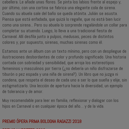
cabellera. Le añade unas flores. Se pinta los labios frente al espejo y,
por último, con una cortina se fabrica una elegante cola de sirena.
Cuando su abuela sale del baño se queda atónita. Julián se asusta.
Piensa que está enfadada, que quizá lo regañe, que no está bien lucir
como una sirena... Pero su abuela lo sorprende regalándole un collar para
completar su atuendo. Luego, lo lleva a una tradicional fiesta de
Carnaval. Allí desfila junto a pulpos, medusas, peces de distintos
colores y, por supuesto, sirenas, muchas sirenas como él.
Estamos ante un álbum con un texto mínimo, pero con un despliegue de
ilustraciones desbordantes de color y profundo significado. Una historia
contada con sobriedad y sensibilidad, que arroja los estereotipos
femeninos y masculinos por tierra (¿no debería un niño disfrazarse de
tiburón o pez espada y una niña de sirena?). Un libro que no juzga ni
condena, que respeta el deseo de cada uno a ser lo que sueña y elije, sin
estigmatizarlo. Una lección de apertura hacia la diversidad, un ejemplo
de tolerancia y de amor.
Muy recomendable para leer en familia, reflexionar y dialogar con los
hijos en Carnaval o en cualquier época del año… y de la vida.
PREMIO ÓPERA PRIMA BOLOGNA RAGAZZI 2018