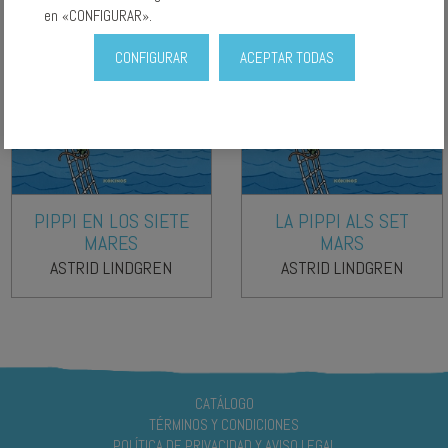
en «CONFIGURAR».
CONFIGURAR
ACEPTAR TODAS
PIPPI EN LOS SIETE
LA PIPPI ALS SET
MARES
MARS
ASTRID LINDGREN
ASTRID LINDGREN
CATÁLOGO
TÉRMINOS Y CONDICIONES
POLÍTICA DE PRIVACIDAD Y AVISO LEGAL