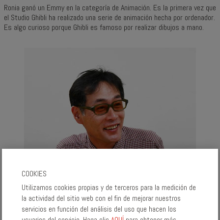
Ronia ganó un Emmy en la categoría de Animación. Es la primera vez que
el Studio Ghibli ha realizado una serie de animación hecha por ordenador.
Es algo curioso porque Ghibli es famoso por realizar dibujos a mano.
COOKIES
Utilizamos cookies propias y de terceros para la medición de
la actividad del sitio web con el fin de mejorar nuestros
servicios en función del análisis del uso que hacen los
usuarios del servicio. Haga clic
AQUÍ
para obtener más