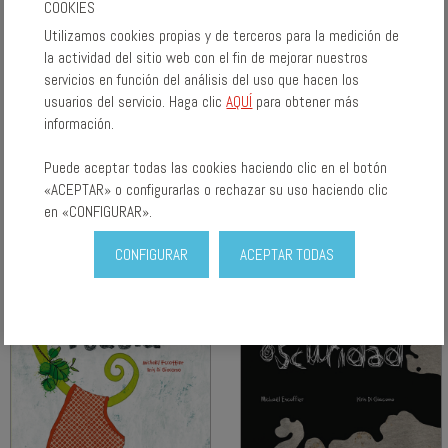
COOKIES
Utilizamos cookies propias y de terceros para la medición de
la actividad del sitio web con el fin de mejorar nuestros
servicios en función del análisis del uso que hacen los
usuarios del servicio. Haga clic
AQUÍ
para obtener más
información.
LA VOCECITA
A TOTS ELS
MICHÄEL ESCOFFIER
MONSTRES ELS FA
Puede aceptar todas las cookies haciendo clic en el botón
POR LA FOSCOR
«ACEPTAR» o configurarlas o rechazar su uso haciendo clic
en «CONFIGURAR».
MICHÄEL ESCOFFIER
CONFIGURAR
ACEPTAR TODAS