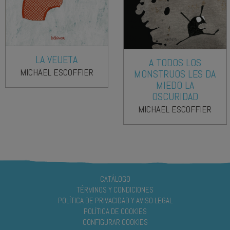
LA VEUETA
A TODOS LOS
MICHÄEL ESCOFFIER
MONSTRUOS LES DA
MIEDO LA
OSCURIDAD
MICHÄEL ESCOFFIER
CATÁLOGO
TÉRMINOS Y CONDICIONES
POLÍTICA DE PRIVACIDAD Y AVISO LEGAL
POLÍTICA DE COOKIES
CONFIGURAR COOKIES