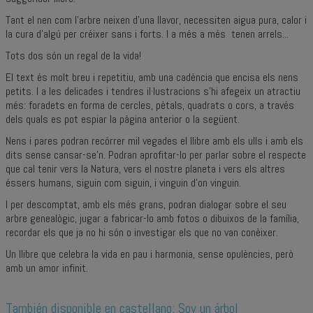
Tant el nen com l’arbre neixen d’una llavor, necessiten aigua pura, calor i
la cura d’algú per créixer sans i forts. I a més a més tenen arrels...
Tots dos són un regal de la vida!
El text és molt breu i repetitiu, amb una cadència que encisa els nens
petits. I a les delicades i tendres il·lustracions s’hi afegeix un atractiu
més:
foradets en forma de cercles, pètals, quadrats o cors, a través
dels quals es pot espiar la pàgina anterior o la següent.
Nens i pares podran recórrer mil vegades el llibre amb els ulls i amb els
dits sense cansar-se’n. Podran aprofitar-lo per parlar sobre el respecte
que cal tenir vers la Natura, vers el nostre planeta i vers els altres
éssers humans, siguin com siguin, i vinguin d’on vinguin.
I per descomptat, amb els més grans, podran dialogar sobre el seu
arbre genealògic, jugar a fabricar-lo amb fotos o dibuixos de la família,
recordar els que ja no hi són o investigar els que no van conèixer.
Un llibre que celebra la vida en pau i harmonia, sense opulències, però
amb un amor infinit.
También disponible en castellano:
Soy un árbol