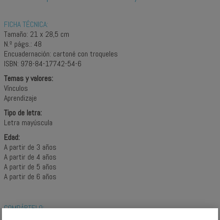
FICHA TÉCNICA:
Tamaño: 21 x 28,5 cm
N.º págs.: 48
Encuadernación: cartoné con troqueles
ISBN: 978-84-17742-54-6
Temas y valores:
Vínculos
Aprendizaje
Tipo de letra:
Letra mayúscula
Edad:
A partir de 3 años
A partir de 4 años
A partir de 5 años
A partir de 6 años
COMPÁRTELO: