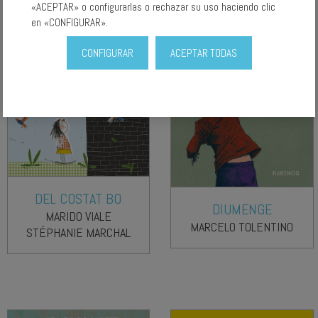
«ACEPTAR» o configurarlas o rechazar su uso haciendo clic
en «CONFIGURAR».
CONFIGURAR
ACEPTAR TODAS
DEL COSTAT BO
DIUMENGE
MARIDO VIALE
MARCELO TOLENTINO
STÉPHANIE MARCHAL