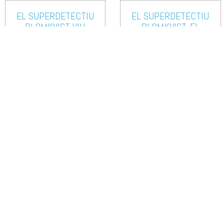
EL SUPERDETECTIU
EL SUPERDETECTIU
BLOMKVIST VIU
BLOMKVIST. EL
PERILLOSAMENT
RESCAT DE LA ROSA
BLANCA
ASTRID LINDGREN
ASTRID LINDGREN
ELS MEUS AMICS
MONSTRES
POOYA ABBASIAN