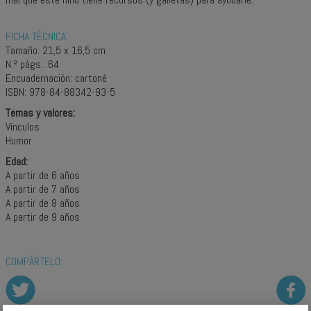
FICHA TÉCNICA:
Tamaño: 21,5 x 16,5 cm
N.º págs.: 64
Encuadernación: cartoné
ISBN: 978-84-88342-93-5
Temas y valores:
Vínculos
Humor
Edad:
A partir de 6 años
A partir de 7 años
A partir de 8 años
A partir de 9 años
COMPÁRTELO: