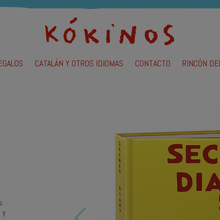
EGALOS
CATALÁN Y OTROS IDIOMAS
CONTACTO
RINCÓN DE
lendario de bebé
adernos y diarios
uegos
ochilas
uñecas y peluches
n
azas
s
 y