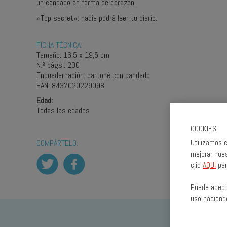
un candado en forma de corazón.
«Top secret»: nadie podrá leer tu diario.
FICHA TÉCNICA:
Tamaño: 16,5 x 19,5 cm
N.º págs.: 200
Encuadernación: cartoné con candado
EAN: 8437020229098
Edad:
Todas las edades
COOKIES
COMPÁRTELO:
Utilizamos c
mejorar nues
clic
AQUÍ
par
Puede acept
uso haciend