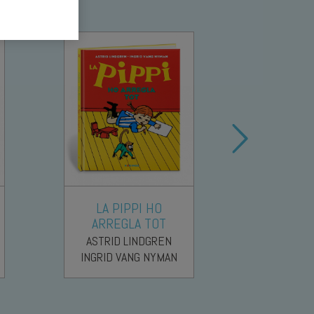
LA PIPPI HO
PIPPI 
ARREGLA TOT
ASTRID
ASTRID LINDGREN
INGRID 
INGRID VANG NYMAN