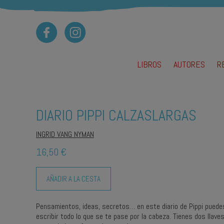
LIBROS
AUTORES
R
Ca
Cu
J
DIARIO PIPPI CALZASLARGAS
M
M
INGRID VANG NYMAN
Pi
16,50 €
T
AÑADIR A LA CESTA
Pensamientos, ideas, secretos… en este diario de Pippi puede
escribir todo lo que se te pase por la cabeza. Tienes dos llaves