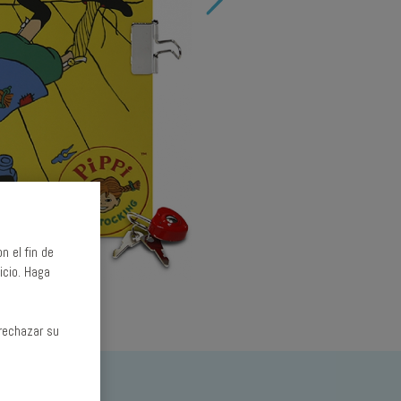
n el fin de
icio. Haga
rechazar su