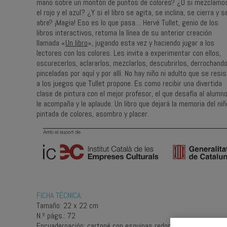
mano sobre un montón de puntos de colores? ¿O si mezclamo
el rojo y el azul? ¿Y si el libro se agita, se inclina, se cierra y s
abre? ¡Magia! Eso es lo que pasa… Hervé Tullet, genio de los
libros interactivos, retoma la línea de su anterior creación
llamada «
Un libro
», jugando esta vez y haciendo jugar a los
lectores con los colores. Les invita a experimentar con ellos,
oscurecerlos, aclararlos, mezclarlos, descubrirlos, derrochand
pinceladas por aquí y por allí. No hay niño ni adulto que se resi
a los juegos que Tullet propone. Es como recibir una divertida
clase de pintura con el mejor profesor, el que desafía al alumno
le acompaña y le aplaude. Un libro que dejará la memoria del niñ
pintada de colores, asombro y placer.
FICHA TÉCNICA:
Tamaño: 22 x 22 cm
N.º págs.: 72
Encuadernación: cartoné con esquinas redondeadas