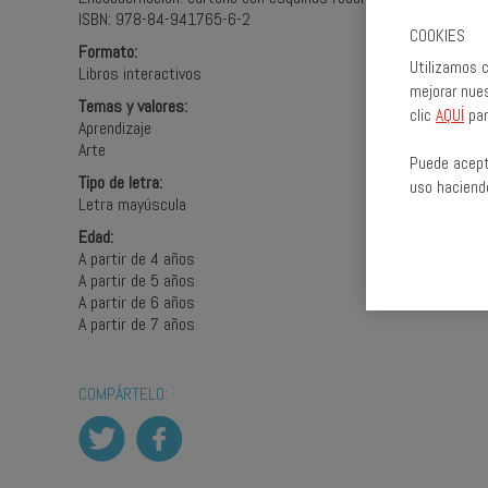
ISBN: 978-84-941765-6-2
COOKIES
Formato:
Utilizamos c
Libros interactivos
mejorar nues
Temas y valores:
clic
AQUÍ
par
Aprendizaje
Arte
Puede acept
Tipo de letra:
uso haciend
Letra mayúscula
Edad:
A partir de 4 años
A partir de 5 años
A partir de 6 años
A partir de 7 años
COMPÁRTELO: