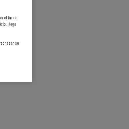
n el fin de
icio. Haga
rechazar su