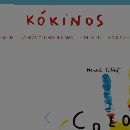
EGALOS
CATALÁN Y OTROS IDIOMAS
CONTACTO
RINCÓN DE
lendario de bebé
adernos y diarios
uegos
ochilas
uñecas y peluches
n
azas