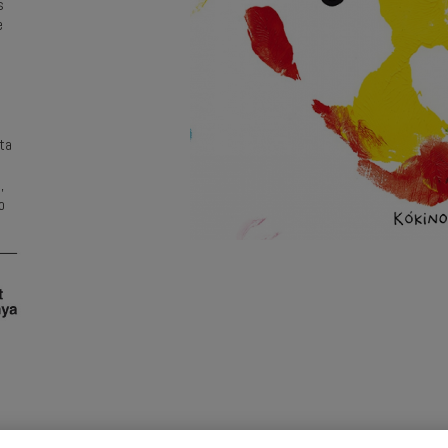
s
e
o
sta
,
o