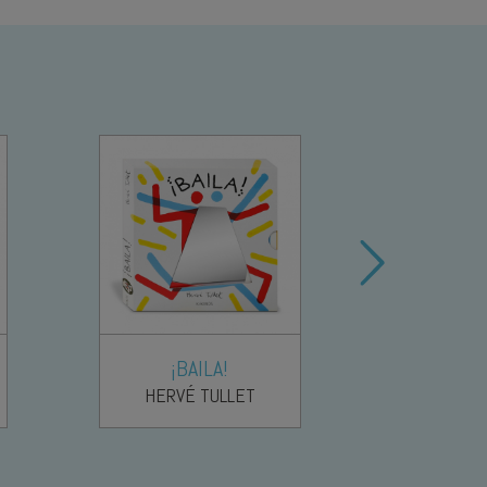
¡BAILA!
CO
HERVÉ TULLET
CAR
HERVÉ