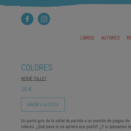
LIBROS
AUTORES
R
Ca
Cu
J
COLORES
M
M
HERVÉ TULLET
Pi
16 €
T
AÑADIR A LA CESTA
Un punto gris da la señal de partida a un montón de juegos de
colores. ¿Qué pasa si se aprieta ese punto? ¿Y si apoyamos la