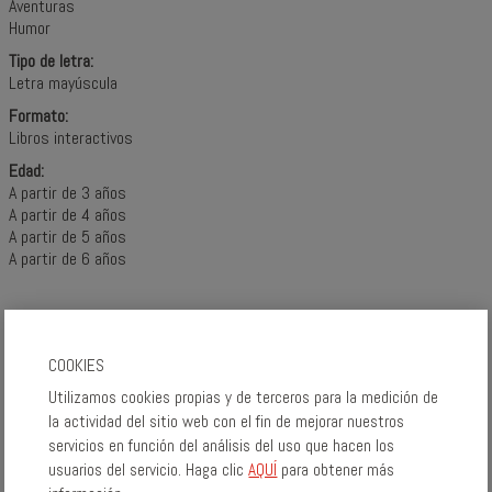
Aventuras
Humor
Tipo de letra:
Letra mayúscula
Formato:
Libros interactivos
Edad:
A partir de 3 años
A partir de 4 años
A partir de 5 años
A partir de 6 años
COMPÁRTELO:
COOKIES
Utilizamos cookies propias y de terceros para la medición de
la actividad del sitio web con el fin de mejorar nuestros
servicios en función del análisis del uso que hacen los
usuarios del servicio. Haga clic
AQUÍ
para obtener más