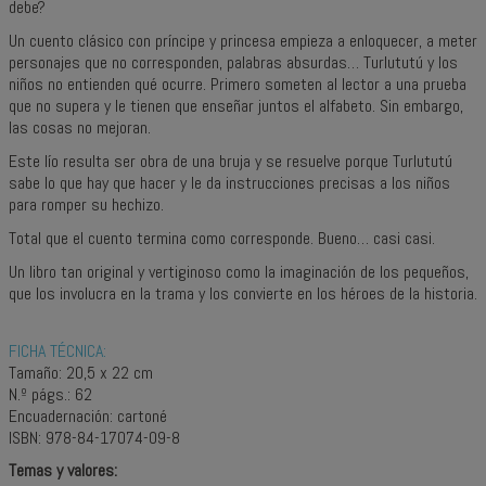
debe?
U
n cuento clásico con príncipe y princesa empieza a enloquecer, a meter
personajes que no corresponden, palabras absurdas… Turlututú y los
niños no entienden qué ocurre. Primero someten al lector a una prueba
que no supera y le tienen que enseñar juntos el alfabeto. Sin embargo,
las cosas no mejoran.
Este lío resulta ser obra de una bruja y se resuelve porque Turlututú
sabe lo que hay que hacer y le da instrucciones precisas a los niños
para romper su hechizo.
Total que el cuento termina como corresponde. Bueno… casi casi.
Un libro tan original y vertiginoso como la imaginación de los pequeños,
que los involucra en la trama y los convierte en los héroes de la historia.
FICHA TÉCNICA:
Tamaño: 20,5 x 22 cm
N.º págs.: 62
Encuadernación: cartoné
ISBN: 978-84-17074-09-8
Temas y valores: