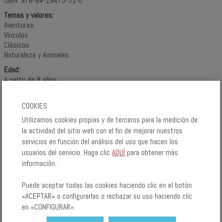
ISBN: 978-84-19475-51-0
Temas y valores:
Aventuras
Vínculos
Clásicos
Naturaleza y Animales
Edad:
A partir de 8 años
A partir de 9 años
A partir de 10 años
COOKIES
A partir de 11 años
a partir de 12 años
Utilizamos cookies propias y de terceros para la medición de
la actividad del sitio web con el fin de mejorar nuestros
servicios en función del análisis del uso que hacen los
COMPÁRTELO:
usuarios del servicio. Haga clic
AQUÍ
para obtener más
información.
Puede aceptar todas las cookies haciendo clic en el botón
«ACEPTAR» o configurarlas o rechazar su uso haciendo clic
en «CONFIGURAR».