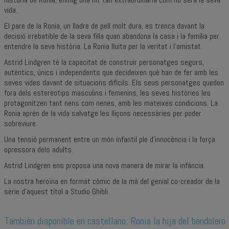
vida.
El pare de la Ronia, un lladre de pell molt dura, es trenca davant la
decisió irrebatible de la seva filla quan abandona la casa i la família per
entendre la seva història. La Ronia lluita per la veritat i l’amistat.
Astrid Lindgren té la capacitat de construir personatges segurs,
autèntics, únics i independents que decideixen què han de fer amb les
seves vides davant de situacions difícils. Els seus personatges queden
fora dels estereotips masculins i femenins, les seves històries les
protagonitzen tant nens com nenes, amb les mateixes condicions. La
Ronia aprèn de la vida salvatge les lliçons necessàries per poder
sobreviure.
Una tensió permanent entre un món infantil ple d’innocència i la força
opressora dels adults.
Astrid Lindgren ens proposa una nova manera de mirar la infància.
La nostra heroïna en format còmic de la mà del genial co-creador de la
sèrie d'aquest títol a Studio Ghibli
También disponible en castellano:
Ronia la hija del bandolero