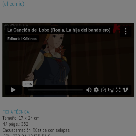
(el comic)
FICHA TÉCNICA:
Tamaño: 17 x 24 cm
N.º págs.: 352
Encuadernación: Rústica con solapas