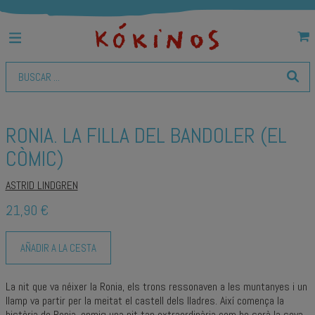
RONIA. LA FILLA DEL BANDOLER (EL
CÒMIC)
ASTRID LINDGREN
21,90 €
AÑADIR A LA CESTA
La nit que va néixer la Ronia, els trons ressonaven a les muntanyes i un
llamp va partir per la meitat el castell dels lladres. Així comença la
història de Ronia, enmig una nit tan extraordinària com ho serà la seva