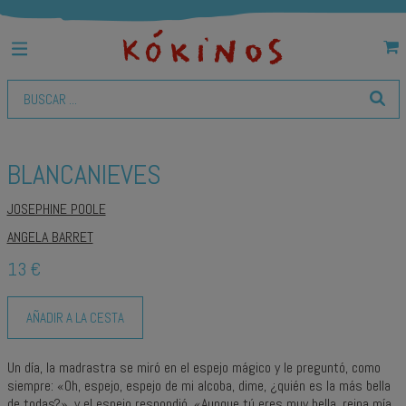
BLANCANIEVES
JOSEPHINE POOLE
ANGELA BARRET
13 €
AÑADIR A LA CESTA
Un día, la madrastra se miró en el espejo mágico y le preguntó, como
siempre: «Oh, espejo, espejo de mi alcoba, dime, ¿quién es la más bella
de todas?», y el espejo respondió, «Aunque tú eres muy bella, reina mía,